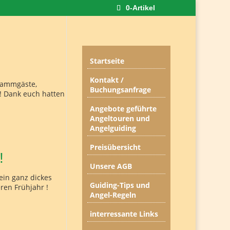
0-Artikel
Startseite
Kontakt /
Stammgäste,
Buchungsanfrage
!! Dank euch hatten
Angebote geführte
Angeltouren und
Angelguiding
Preisübersicht
!
Unsere AGB
ein ganz dickes
Guiding-Tips und
ren Frühjahr !
Angel-Regeln
interressante Links