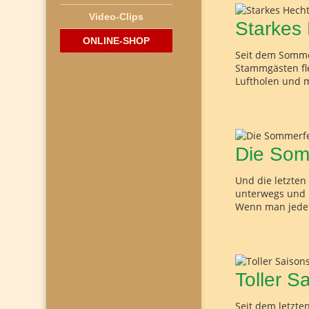
Video-Clips
Starkes
ONLINE-SHOP
Seit dem Sommer
Stammgästen fl
Luftholen und m
Die Som
Und die letzten
unterwegs und 
Wenn man jeden 
Toller S
Seit dem letzte