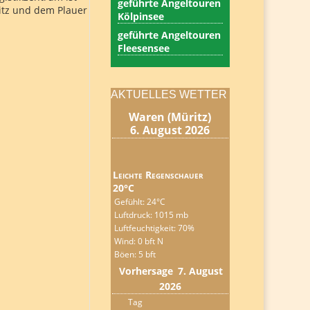
geführte Angeltouren
itz und dem Plauer
Kölpinsee
geführte Angeltouren
Fleesensee
AKTUELLES WETTER
Waren (Müritz)
6. August 2026
Leichte Regenschauer
20°C
Gefühlt: 24°C
Luftdruck: 1015 mb
Luftfeuchtigkeit: 70%
Wind: 0 bft N
Böen: 5 bft
Vorhersage
7. August
2026
Tag