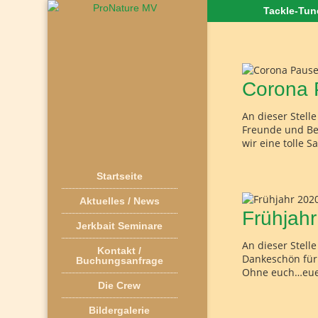
Tackle-Tu
Corona 
An dieser Stell
Freunde und Bek
wir eine tolle 
Startseite
Aktuelles / News
Frühjah
Jerkbait Seminare
An dieser Stel
Kontakt /
Dankeschön für 
Buchungsanfrage
Ohne euch…euer
Die Crew
Bildergalerie