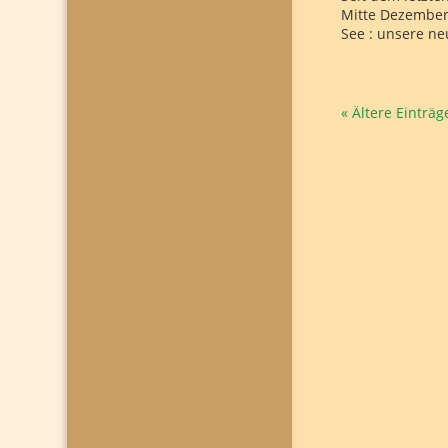
Mitte Dezember
See : unsere ne
« Ältere Einträg