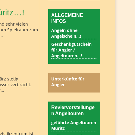
üritz…!
ALLGEMEINE
INFOS
nd sehr vielen
kaum Spielraum zum
Angeln ohne
..
Angelschein…!
Geschenkgutschein
für Angler /
Angeltouren…!
rz stetig
Unterkünfte für
sser verbracht.
Angler
...
Reviervorstellunge
n Angeltouren
geführte Angeltouren
Müritz
gistikzentrum ist