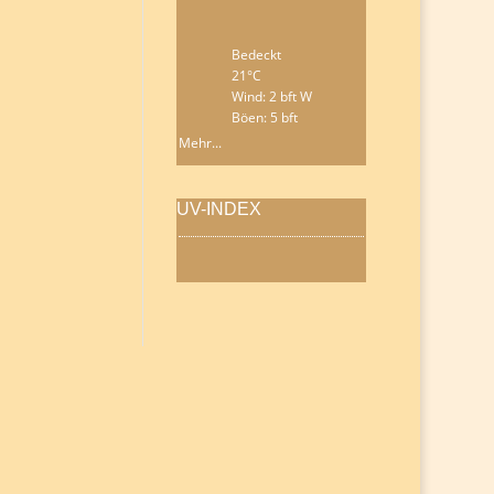
Bedeckt
21°C
Wind: 2 bft W
Böen: 5 bft
Mehr...
UV-INDEX