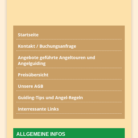
Startseite
Kontakt / Buchungsanfrage
Angebote geführte Angeltouren und
Angelguiding
Preisübersicht
Unsere AGB
Guiding-Tips und Angel-Regeln
interressante Links
ALLGEMEINE INFOS