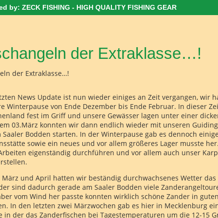
ned by: ZECK FISHING - HIGH QUALITY FISHING GEAR
schangeln der Extraklasse…!
tzten News Update ist nun wieder einiges an Zeit vergangen, wir h
re Winterpause von Ende Dezember bis Ende Februar. In dieser Zei
nenland fest im Griff und unsere Gewässer lagen unter einer dic
 dem 03.März konnten wir dann endlich wieder mit unseren Guidin
Saaler Bodden starten. In der Winterpause gab es dennoch einige
onsstätte sowie ein neues und vor allem größeres Lager musste he
Arbeiten eigenständig durchführen und vor allem auch unser Karp
rstellen.
März und April hatten wir beständig durchwachsenes Wetter das o
ider sind dadurch gerade am Saaler Bodden viele Zanderangeltour
ber vom Wind her passte konnten wirklich schöne Zander in gute
en. In den letzten zwei Märzwochen gab es hier in Mecklenburg ei
 in der das Zanderfischen bei Tagestemperaturen um die 12-15 Gr