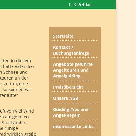
0-Artikel
Startseite
Kontakt /
Buchungsanfrage
atten in diesem
Angebote geführte
t hatte Väterchen
Angeltouren und
ken Schnee und
Angelguiding
gtouren an der
s zu tun, eine
Preisübersicht
r…so können wir
fenfutter
Unsere AGB
Guiding-Tips und
ft von viel Wind
Angel-Regeln
en ausgefallen.
n Stückzahlen
interressante Links
ne ruhige
ad wirklich große