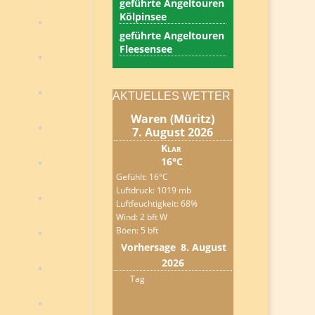
geführte Angeltouren
Kölpinsee
geführte Angeltouren
Fleesensee
AKTUELLES WETTER
Waren (Müritz)
7. August 2026
Klar
16°C
Gefühlt: 16°C
Luftdruck: 1019 mb
Luftfeuchtigkeit: 68%
Wind: 2 bft W
Böen: 5 bft
Vorhersage
8. August
2026
Tag