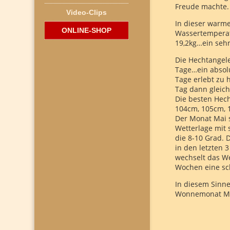
Freude machte.
Video-Clips
In dieser warm
ONLINE-SHOP
Wassertemperatu
19,2kg…ein sehr
Die Hechtangele
Tage…ein absolu
Tage erlebt zu
Tag dann gleic
Die besten Hec
104cm, 105cm, 
Der Monat Mai s
Wetterlage mit
die 8-10 Grad. 
in den letzten
wechselt das W
Wochen eine sc
In diesem Sinn
Wonnemonat Mai