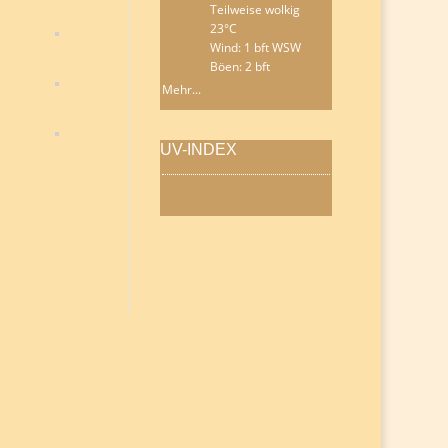
Teilweise wolkig
23°C
Wind: 1 bft WSW
Böen: 2 bft
Mehr...
UV-INDEX