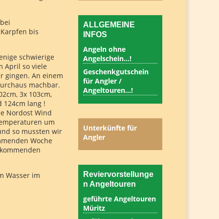
bei
ALLGEMEINE
 Karpfen bis
INFOS
Angeln ohne
wenige schwierige
Angelschein…!
 April so viele
Geschenkgutschein
er gingen. An einem
für Angler /
 durchaus machbar.
Angeltouren…!
02cm, 3x 103cm,
 124cm lang !
ine Nordost Wind
stemperaturen um
Unterkünfte für
und so mussten wir
Angler
 kommenden Woche
en kommenden
Reviervorstellunge
am Wasser im
n Angeltouren
geführte Angeltouren
Müritz