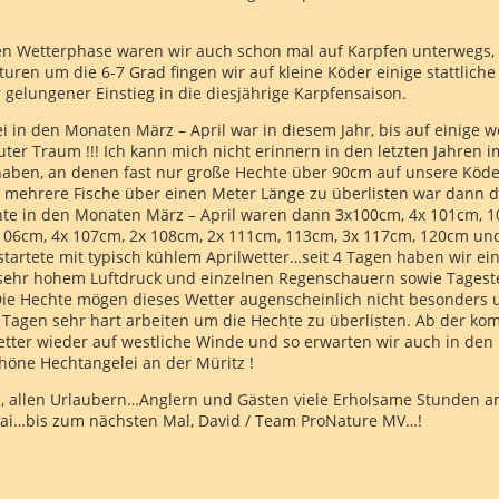
en Wetterphase waren wir auch schon mal auf Karpfen unterwegs, 
ren um die 6-7 Grad fingen wir auf kleine Köder einige stattliche
 gelungener Einstieg in die diesjährige Karpfensaison.
i in den Monaten März – April war in diesem Jahr, bis auf einige 
ter Traum !!! Ich kann mich nicht erinnern in den letzten Jahren im
 haben, an denen fast nur große Hechte über 90cm auf unsere Köd
h mehrere Fische über einen Meter Länge zu überlisten war dann
hte in den Monaten März – April waren dann 3x100cm, 4x 101cm, 1
106cm, 4x 107cm, 2x 108cm, 2x 111cm, 113cm, 3x 117cm, 120cm und
tartete mit typisch kühlem Aprilwetter…seit 4 Tagen haben wir e
 sehr hohem Luftdruck und einzelnen Regenschauern sowie Tage
Die Hechte mögen dieses Wetter augenscheinlich nicht besonders 
 3 Tagen sehr hart arbeiten um die Hechte zu überlisten. Ab der
etter wieder auf westliche Winde und so erwarten wir auch in d
höne Hechtangelei an der Müritz !
e, allen Urlaubern…Anglern und Gästen viele Erholsame Stunden 
…bis zum nächsten Mal, David / Team ProNature MV…!