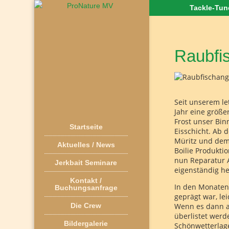
Tackle-Tu
Raubfi
Seit unserem le
Jahr eine größe
Frost unser Bin
Startseite
Eisschicht. Ab
Müritz und dem 
Aktuelles / News
Boilie Produkti
nun Reparatur 
Jerkbait Seminare
eigenständig he
Kontakt /
In den Monaten 
Buchungsanfrage
geprägt war, le
Die Crew
Wenn es dann a
überlistet werd
Bildergalerie
Schönwetterlage